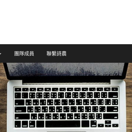
團隊成員
聯繫詩農