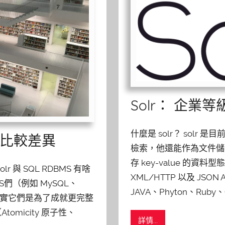
Solr： 企業
什麼是 solr？ solr
S) 比較差異
檢索，他還能作為文件儲存
存 key-value 的資料
 與 SQL RDBMS 有啥
XML/HTTP 以及 J
MS們（例如 MySQL、
JAVA、Phyton、Ruby
，其實它們是為了成就更完整
omicity 原子性、
詳情...