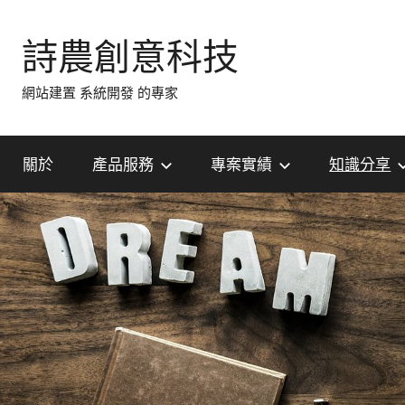
Skip
to
詩農創意科技
content
網站建置 系統開發 的專家
關於
產品服務
專案實績
知識分享