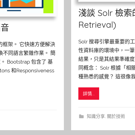
淺談 Solr 檢
Retrieval)
福音
Solr 搜尋引擎最重要
pt 寫成的框架。 它快速方便解決
性資料庫的環境中，一筆資
換不同語言繁雜作業。 簡
結果，只是其結果準確度描
ootstrap 包含了 基
同概念： Solr 根據「
ns 和Responsiveness
種熟悉的感覺？ 這很像我
詳情...
知識分享
,
關於技術