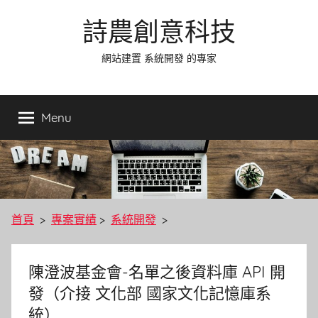
Skip
詩農創意科技
to
content
網站建置 系統開發 的專家
Menu
首頁
>
專案實績
>
系統開發
>
陳澄波基金會-名單之後資料庫 API 開
發（介接 文化部 國家文化記憶庫系
統）