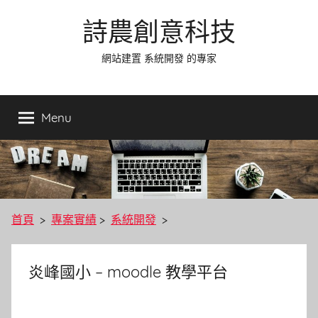
Skip
詩農創意科技
to
content
網站建置 系統開發 的專家
Menu
首頁
>
專案實績
>
系統開發
>
炎峰國小 – moodle 教學平台