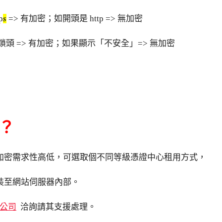
p
s
=> 有加密；如開頭是 http => 無加密
頭 => 有加密；如果顯示「不安全」=> 無加密
L？
加密需求性高低，可選取個不同等級憑證中心租用方式，
裝至網站伺服器內部。
公司
洽詢請其支援處理。