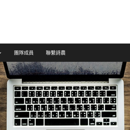
團隊成員
聯繫詩農