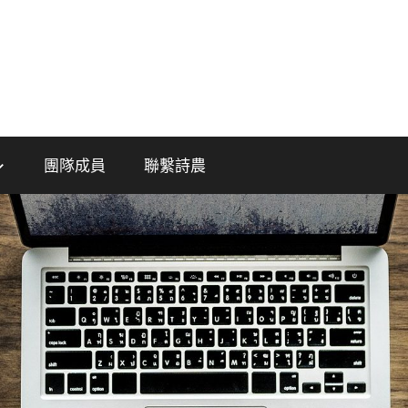
團隊成員
聯繫詩農