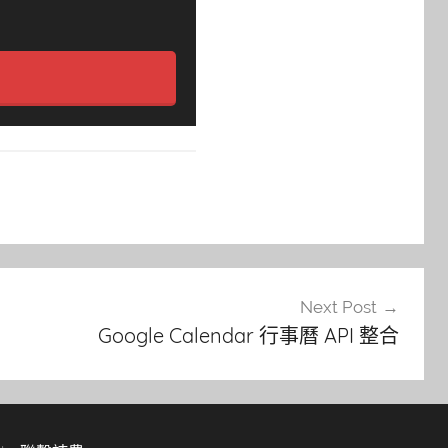
Next Post
Google Calendar 行事曆 API 整合