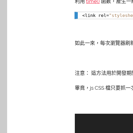
利用
time()
函數，產生一組每
<link rel=
"styleshe
如此一來，每次瀏覽器刷
注意： 這方法用於開發
畢竟，js CSS 檔只