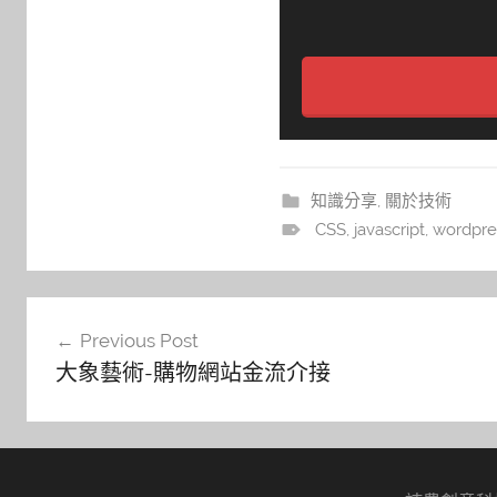
知識分享
,
關於技術
CSS
,
javascript
,
wordpre
文
Previous Post
大象藝術-購物網站金流介接
章
導
覽